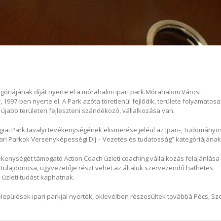
óriájának díját nyerte el a mórahalmi ipari park.
Mórahalom Városi
 1997-ben nyerte el. A Park azóta töretlenül fejlődik, területe folyamatos
y újabb területen fejleszteni szándékozó, vállalkozása van.
ai Park tavalyi tevékenységének elismerése jeléül az Ipari-, Tudományos
pari Parkok Versenyképességi Díj – Vezetés és tudatosság” kategóriájának 
vékenységét támogató Action Coach üzleti coaching vállalkozás felajánlása
k tulajdonosa, ügyvezetője részt vehet az általuk szervezendő hathetes
üzleti tudást kaphatnak.
lepülések ipari parkjai nyerték, oklevélben részesültek továbbá Pécs, Sz