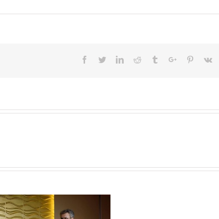
Facebook
Twitter
Linkedin
Reddit
Tumblr
Google+
Pinteres
V