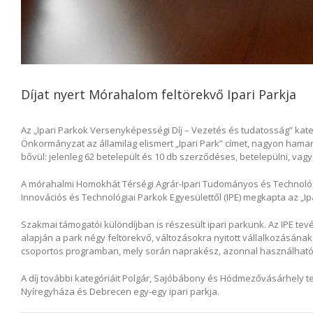
Díjat nyert Mórahalom feltörekvő Ipari Parkja
Az „Ipari Parkok Versenyképességi Díj – Vezetés és tudatosság” kateg
Önkormányzat az államilag elismert „Ipari Park” címet, nagyon hamar,
bővül: jelenleg 62 betelepült és 10 db szerződéses, betelepülni, vag
A mórahalmi Homokhát Térségi Agrár-Ipari Tudományos és Technológi
Innovációs és Technológiai Parkok Egyesülettől (IPE) megkapta az „I
Szakmai támogatói különdíjban is részesült ipari parkunk. Az IPE te
alapján a park négy feltörekvő, változásokra nyitott vállalkozásána
csoportos programban, mely során naprakész, azonnal használható 
A díj további kategóriáit Polgár, Sajóbábony és Hódmezővásárhely te
Nyíregyháza és Debrecen egy-egy ipari parkja.