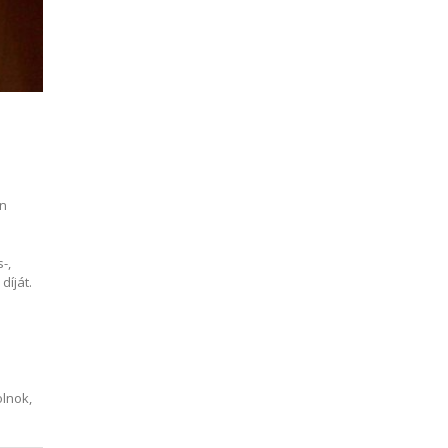
an
-,
díját.
olnok,