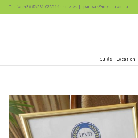
Telefon: +36 62/281-022/114-es mellék
|
iparipark@morahalom.hu
Guide
Location
View
Larger
Image