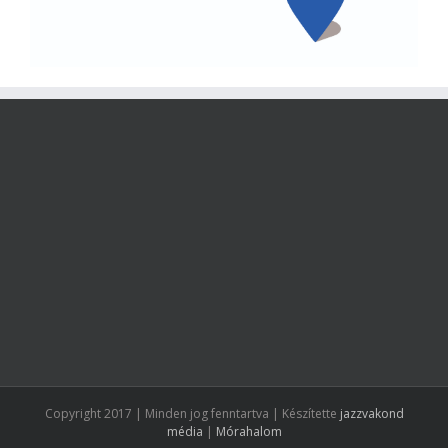
Copyright 2017 | Minden jog fenntartva | Készítette
jazzvakond
média
|
Mórahalom