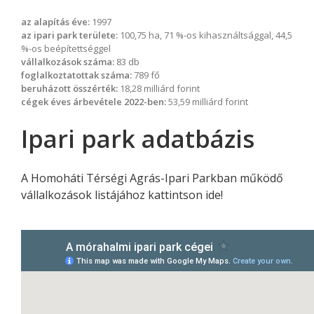
az alapítás éve:
1997
az ipari park területe:
100,75 ha, 71 %-os kihasználtsággal, 44,5
%-os beépítettséggel
vállalkozások száma:
83 db
foglalkoztatottak száma:
789 fő
beruházott összérték:
18,28 milliárd forint
cégek éves árbevétele 2022-ben:
53,59 milliárd forint
Ipari park adatbázis
A Homoháti Térségi Agrás-Ipari Parkban működő
vállalkozások
listájához kattintson ide!