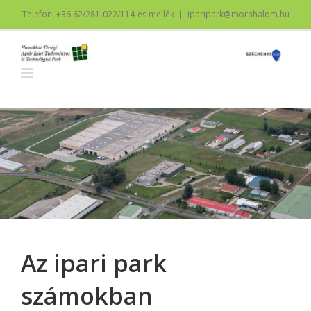
Telefon: +36 62/281-022/114-es mellék
|
iparipark@morahalom.hu
Az ipari park
számokban