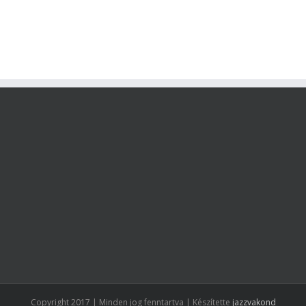
Copyright 2017 | Minden jog fenntartva | Készítette
jazzvakond