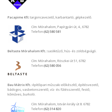
Pacapime Kft:
targoncavezető, karbantartó, gépkezelő.
Cím:
Mórahalom, Papírgyári út, 4., 6782
Telefon:
(62) 580 581
Beltaste Mórahalom Kft.:
sasliktűző, hús- és zöldségvágó.
Cím:
Mórahalom, Röszkei út 51, 6782
Telefon:
(62) 580 056
Bau Mátrix Kft.:
építőipari műszaki előkészítő, építésvezető,
bádogos, vasbetonszerelő, víz- és fűtésszerelő, festő,
kőműves, burkoló.
Cím:
Mórahalom, István király út 8. 6782
Telefon:
(62) 314 820