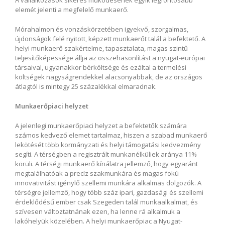
elemét jelenti a megfelelő munkaerő.
Mórahalmon és vonzáskörzetében igyekvő, szorgalmas,
újdonságok felé nyitott, képzett munkaerőt talál a befektető. A
helyi munkaerő szakértelme, tapasztalata, magas szintű
teljesítőképessége állja az összehasonlítást a nyugat-európai
társaival, ugyanakkor bérköltsége és ezáltal a termelési
költségek nagyságrendekkel alacsonyabbak, de az országos
átlagtól is mintegy 25 százalékkal elmaradnak.
Munkaerőpiaci helyzet
A jelenlegi munkaerőpiaci helyzet a befektetők számára
számos kedvező elemet tartalmaz, hiszen a szabad munkaerő
lekötését több kormányzati és helyi támogatási kedvezmény
segíti. A térségben a regisztrált munkanélküliek aránya 11%
körüli. A térségi munkaerő kínálatra jellemző, hogy egyaránt
megtalálhatóak a precíz szakmunkára és magas fokú
innovativitást igénylő szellemi munkára alkalmas dolgozók. A
térségre jellemző, hogy több száz ipari, gazdasági és szellemi
érdeklődésű ember csak Szegeden talál munkaalkalmat, és
szívesen változtatnának ezen, ha lenne rá alkalmuk a
lakóhelyük közelében. A helyi munkaerőpiac a Nyugat-