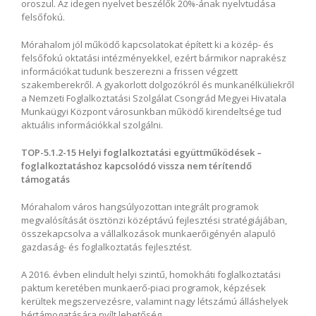
oroszul. Az idegen nyelvet beszélők 20%-ának nyelvtudása
felsőfokú.
Mórahalom jól működő kapcsolatokat épített ki a közép- és
felsőfokú oktatási intézményekkel, ezért bármikor naprakész
információkat tudunk beszerezni a frissen végzett
szakemberekről. A gyakorlott dolgozókról és munkanélküliekről
a Nemzeti Foglalkoztatási Szolgálat Csongrád Megyei Hivatala
Munkaügyi Központ városunkban működő kirendeltsége tud
aktuális információkkal szolgálni.
TOP-5.1.2-15 Helyi foglalkoztatási együttműködések –
foglalkoztatáshoz kapcsolódó vissza nem térítendő
támogatás
Mórahalom város hangsúlyozottan integrált programok
megvalósítását ösztönzi középtávú fejlesztési stratégiájában,
összekapcsolva a vállalkozások munkaerőigényén alapuló
gazdaság- és foglalkoztatás fejlesztést.
A 2016. évben elindult helyi szintű, homokháti foglalkoztatási
paktum keretében munkaerő-piaci programok, képzések
kerültek megszervezésre, valamint nagy létszámú álláshelyek
bértámogatására nyílt lehetőség.