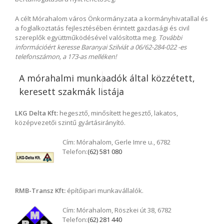
A célt Mórahalom város Önkormányzata a kormányhivatallal és
a foglalkoztatás fejlesztésében érintett gazdasági és civil
szereplők együttműködésével valósította meg.
További
információért keresse Baranyai Szilviát a 06/62-284-022 -es
telefonszámon, a 173-as melléken!
A mórahalmi munkaadók által közzétett,
keresett szakmák listája
LKG Delta Kft:
hegesztő, minősített hegesztő, lakatos,
középvezetői szintű gyártásirányító.
Cím:
Mórahalom, Gerle Imre u., 6782
Telefon:
(62) 581 080
RMB-Transz Kft:
építőipari munkavállalók.
Cím:
Mórahalom, Röszkei út 38, 6782
Telefon:
(62) 281 440