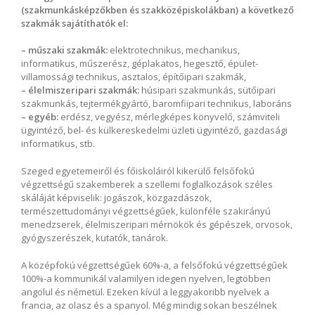
(szakmunkásképzőkben és szakközépiskolákban) a következő
szakmák sajátíthatók el:
– műszaki szakmák:
elektrotechnikus, mechanikus,
informatikus, műszerész, géplakatos, hegesztő, épület-
villamossági technikus, asztalos, építőipari szakmák,
– élelmiszeripari szakmák:
húsipari szakmunkás, sütőipari
szakmunkás, tejtermékgyártó, baromfiipari technikus, laboráns
– egyéb:
erdész, vegyész, mérlegképes könyvelő, számviteli
ügyintéző, bel- és külkereskedelmi üzleti ügyintéző, gazdasági
informatikus, stb.
Szeged egyetemeiről és főiskoláiról kikerülő felsőfokú
végzettségű szakemberek a szellemi foglalkozások széles
skáláját képviselik: jogászok, közgazdászok,
természettudományi végzettségűek, különféle szakirányú
menedzserek, élelmiszeripari mérnökök és gépészek, orvosok,
gyógyszerészek, kutatók, tanárok.
A középfokú végzettségűek 60%-a, a felsőfokú végzettségűek
100%-a kommunikál valamilyen idegen nyelven, legtöbben
angolul és németül. Ezeken kívül a leggyakoribb nyelvek a
francia, az olasz és a spanyol. Még mindig sokan beszélnek