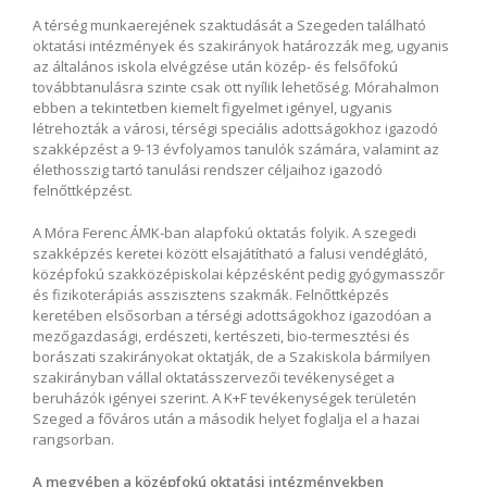
A térség munkaerejének szaktudását a Szegeden található
oktatási intézmények és szakirányok határozzák meg, ugyanis
az általános iskola elvégzése után közép- és felsőfokú
továbbtanulásra szinte csak ott nyílik lehetőség. Mórahalmon
ebben a tekintetben kiemelt figyelmet igényel, ugyanis
létrehozták a városi, térségi speciális adottságokhoz igazodó
szakképzést a 9-13 évfolyamos tanulók számára, valamint az
élethosszig tartó tanulási rendszer céljaihoz igazodó
felnőttképzést.
A Móra Ferenc ÁMK-ban alapfokú oktatás folyik. A szegedi
szakképzés keretei között elsajátítható a falusi vendéglátó,
középfokú szakközépiskolai képzésként pedig gyógymasszőr
és fizikoterápiás asszisztens szakmák. Felnőttképzés
keretében elsősorban a térségi adottságokhoz igazodóan a
mezőgazdasági, erdészeti, kertészeti, bio-termesztési és
borászati szakirányokat oktatják, de a Szakiskola bármilyen
szakirányban vállal oktatásszervezői tevékenységet a
beruházók igényei szerint. A K+F tevékenységek területén
Szeged a főváros után a második helyet foglalja el a hazai
rangsorban.
A megyében a középfokú oktatási intézményekben