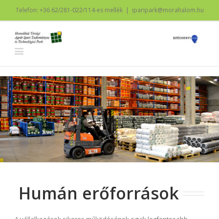
Telefon: +36 62/281-022/114-es mellék
|
iparipark@morahalom.hu
Humán erőforrások
A vállalkozások sikeres működésének egyik legfontosabb