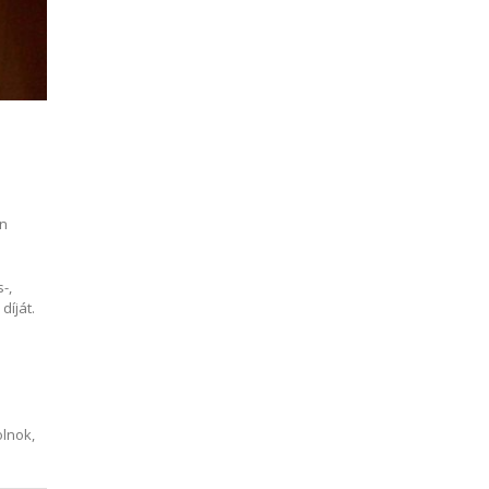
an
-,
díját.
olnok,