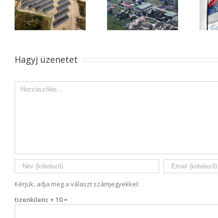
Agrárlogisztikai
Magyar-Szerb
a
fejlesztések az
Vállalkozói Fórum
ipari parkban
csütörtökön
Mórahalmon
Hagyj üzenetet
Comment
Kérjük, adja meg a választ számjegyekkel:
tizenkilenc + 10 =