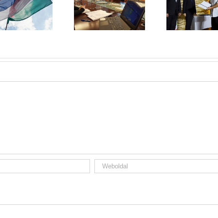
Pályázati
Mórahalom, a
tájékoztató a
BEFEKTETŐBARÁT
GINOP-1.2.1 és
TELEPÜLÉS
GINOP-1.2.2
kapacitásbővítő
pályázatokkal
kapcsolatban