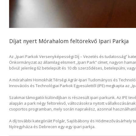
Díjat nyert Mórahalom feltörekvő Ipari Parkja
Az „Ipari Parkok Versenyképességi Díj – Vezetés és tudatosság” kateg
Önkormányzat az államilag elismert „Ipari Park” címet, nagyon hamar,
bővül: jelenleg 62 betelepült és 10 db szerződéses, betelepülni, vag
A mórahalmi Homokhát Térségi Agrár-Ipari Tudományos és Technológi
Innovációs és Technológiai Parkok Egyesülettől (IPE) megkapta az „I
Szakmai támogatói különdíjban is részesült ipari parkunk. Az IPE te
alapján a park négy feltörekvő, változásokra nyitott vállalkozásána
csoportos programban, mely során naprakész, azonnal használható 
A díj további kategóriáit Polgár, Sajóbábony és Hódmezővásárhely te
Nyíregyháza és Debrecen egy-egy ipari parkja.