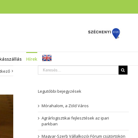
ásszállás
Hírek
tkező
Legutóbbi bejegyzések
Mórahalom, a Zöld Város
Agrárlogisztikai fejlesztések az ipari
parkban
Magyar-Szerb Vállalkozói Fórum csütörtökön