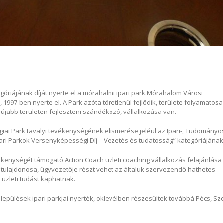
óriájának díját nyerte el a mórahalmi ipari park.
Mórahalom Városi
 1997-ben nyerte el. A Park azóta töretlenül fejlődik, területe folyamatos
y újabb területen fejleszteni szándékozó, vállalkozása van.
ai Park tavalyi tevékenységének elismerése jeléül az Ipari-, Tudományos
pari Parkok Versenyképességi Díj – Vezetés és tudatosság” kategóriájának 
vékenységét támogató Action Coach üzleti coaching vállalkozás felajánlása
k tulajdonosa, ügyvezetője részt vehet az általuk szervezendő hathetes
üzleti tudást kaphatnak.
lepülések ipari parkjai nyerték, oklevélben részesültek továbbá Pécs, Sz