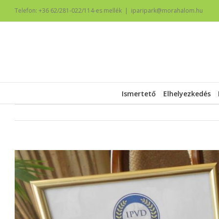
Telefon: +36 62/281-022/114-es mellék
|
iparipark@morahalom.hu
Ismertető
Elhelyezkedés
View
Larger
Image