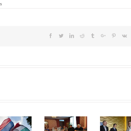
s
Facebook
Twitter
Linkedin
Reddit
Tumblr
Google+
Pinteres
V