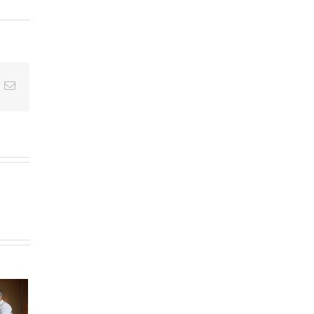
t
k
Email