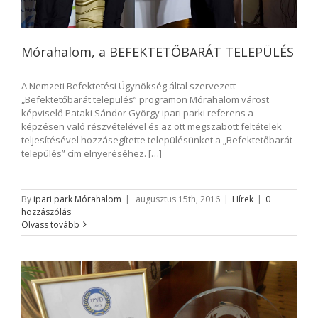
Mórahalom, a BEFEKTETŐBARÁT TELEPÜLÉS
A Nemzeti Befektetési Ügynökség által szervezett
„Befektetőbarát település” programon Mórahalom várost
képviselő Pataki Sándor György ipari parki referens a
képzésen való részvételével és az ott megszabott feltételek
teljesítésével hozzásegítette településünket a „Befektetőbarát
település” cím elnyeréséhez. […]
By
ipari park Mórahalom
|
augusztus 15th, 2016
|
Hírek
|
0
hozzászólás
Olvass tovább