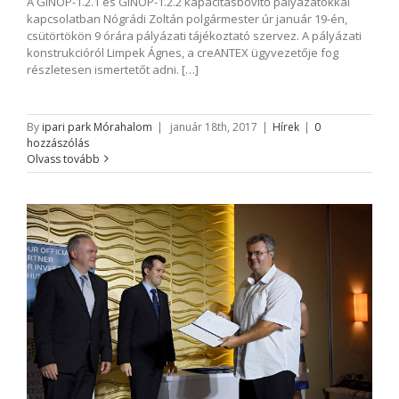
A GINOP-1.2.1 és GINOP-1.2.2 kapacitásbővítő pályázatokkal
kapcsolatban Nógrádi Zoltán polgármester úr január 19-én,
csütörtökön 9 órára pályázati tájékoztató szervez. A pályázati
konstrukcióról Limpek Ágnes, a creANTEX ügyvezetője fog
részletesen ismertetőt adni. […]
By
ipari park Mórahalom
|
január 18th, 2017
|
Hírek
|
0
hozzászólás
Olvass tovább