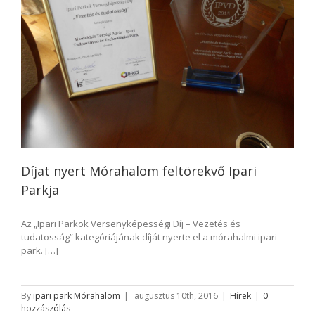
Díjat nyert Mórahalom feltörekvő Ipari
Parkja
Az „Ipari Parkok Versenyképességi Díj – Vezetés és
tudatosság” kategóriájának díját nyerte el a mórahalmi ipari
park. […]
By
ipari park Mórahalom
|
augusztus 10th, 2016
|
Hírek
|
0
hozzászólás