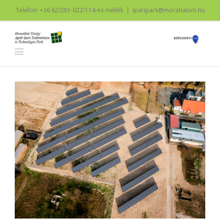
Telefon: +36 62/281-022/114-es mellék
|
iparipark@morahalom.hu