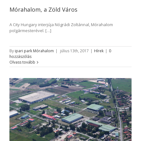
Mórahalom, a Zöld Város
A City Hungary interjúja Nógrádi Zoltánnal, Mórahalom
polgármesterével. […]
By
ipari park Mórahalom
|
július 13th, 2017
|
Hírek
|
0
hozzászólás
Olvass tovább