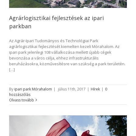
Agrárlogisztikai fejlesztések az ipari
parkban
Az Agrár-Ipari Tudományos és Technológiai Park
agrárlogisztikai fejlesztését kiemelten kezeli Mórahalom. Az
ipari park jelenlegi 108 vállalkozása mellett újabb cégek
bevonzása a város célja, ehhez infrastrukturális
beruházásokra, közművesítésre van szükség a park területén.
[…]
By
ipari park Mórahalom
|
július 11th, 2017
|
Hírek
|
0
hozzászólás
Olvass tovább